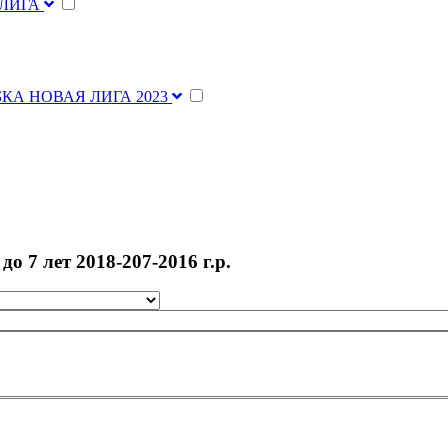
 ЛИГА
КА НОВАЯ ЛИГА 2023
 7 лет 2018-207-2016 г.р.