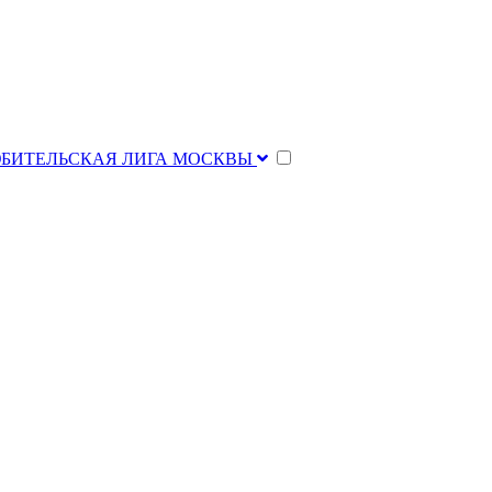
ЮБИТЕЛЬСКАЯ ЛИГА МОСКВЫ