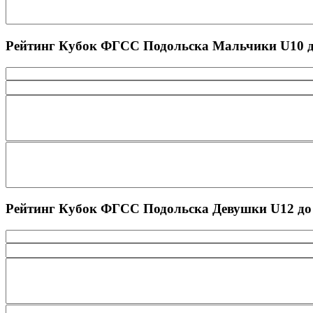
Рейтинг Кубок ФГСС Подольска Мальчики U10 до 
Рейтинг Кубок ФГСС Подольска Девушки U12 до 1