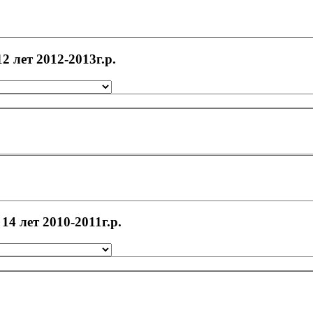
лет 2012-2013г.р.
4 лет 2010-2011г.р.