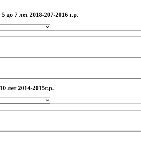
до 7 лет 2018-207-2016 г.р.
 лет 2014-2015г.р.